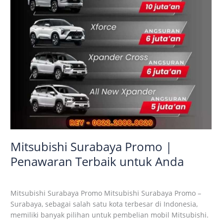
untuk
Anda
Mitsubishi Surabaya Promo |
Penawaran Terbaik untuk Anda
Automotive
,
promo
,
Tips n Tricks
/
Admin Mitsubishi
Mitsubishi Surabaya Promo Mitsubishi Surabaya Promo –
Surabaya, sebagai salah satu kota terbesar di Indonesia,
memiliki banyak pilihan untuk pembelian mobil Mitsubishi.